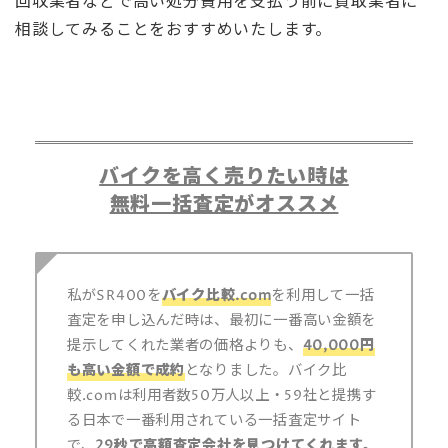
回収業者などで高い処分費用を支払う前に買取業者に
相談してみることをおすすめいたします。
バイクを高く売りたい時は
無料一括査定がオススメ
私がSR400を
バイク比較.com
を利用して一括
査定を申し込んだ時は、最初に一番高い金額を
提示してくれた業者の価格よりも、
40,000円
も高い金額で成約
となりました。バイク比
較.comは利用者数50万人以上・59社と提携す
る日本で一番利用されている一括査定サイト
で、
29秒で高額査定会社を見つけてくれます。