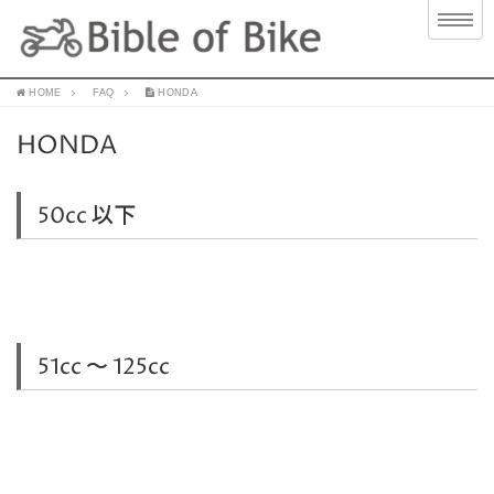
HOME
FAQ
HONDA
HONDA
50cc 以下
51cc 〜 125cc