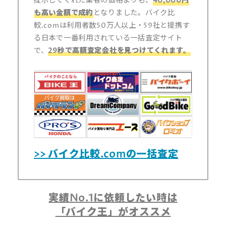
提示してくれた業者の価格よりも、
40,000円
も高い金額で成約
となりました。バイク比
較.comは利用者数50万人以上・59社と提携す
る日本で一番利用されている一括査定サイト
で、
29秒で高額査定会社を見つけてくれます。
>> バイク比較.comの一括査定
実績No.1に依頼したい時は
「バイク王」がオススメ