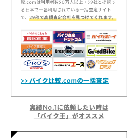
較.comは利用者数50万人以上・59社と提携す
る日本で一番利用されている一括査定サイト
で、
29秒で高額査定会社を見つけてくれます。
>> バイク比較.comの一括査定
実績No.1に依頼したい時は
「バイク王」がオススメ